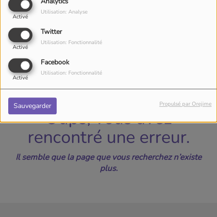
40
Analytics
Utilisation: Analyse
Activé
Twitter
Utilisation: Fonctionnalité
Activé
Facebook
Utilisation: Fonctionnalité
Activé
Propulsé par Orejime
Sauvegarder
Oups, vous avez
rencontré une erreur.
Il semble que la page que vous recherchez n’existe
plus.