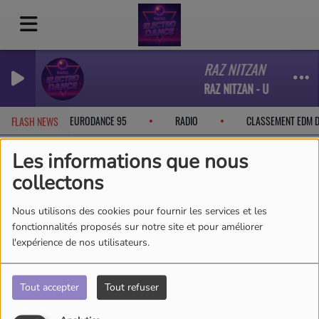
RAZ NITZAN - Unchart
RAZ NITZAN - Uncharted W
CEBOOK
EURODANCE 95
RADIO
CLASSEMENT EDM 
FLASH NEWS
Les informations que nous
collectons
Nous utilisons des cookies pour fournir les services et les
fonctionnalités proposés sur notre site et pour améliorer
l'expérience de nos utilisateurs.
Tout accepter
Tout refuser