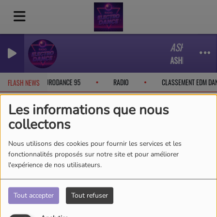
ASHLEY WALL
ASHLEY WALLBRI
BOOK
EURODANCE 95
RADIO
CLASSEMENT EDM DA
FLASH NEWS
Les informations que nous
collectons
Artistes
RSS
Nous utilisons des cookies pour fournir les services et les
fonctionnalités proposés sur notre site et pour améliorer
l'expérience de nos utilisateurs.
Tous
0-9
A
B
C
D
E
F
G
H
I
J
Tout accepter
Tout refuser
K
L
M
N
O
P
Q
R
S
T
U
V
W
X
Y
Z