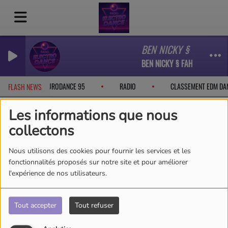
BEN NICKY § FAHJAH - 
BEN NICKY § FAHJAH - Be Wi
BOOK
EURODANCE 95
RADIO
CLASSEMENT EDM DA
FLASH NEWS
Les informations que nous
collectons
Se connecter
Nous utilisons des cookies pour fournir les services et les
fonctionnalités proposés sur notre site et pour améliorer
l'expérience de nos utilisateurs.
CRÉER UN COMPTE
Tout accepter
Tout refuser
Email