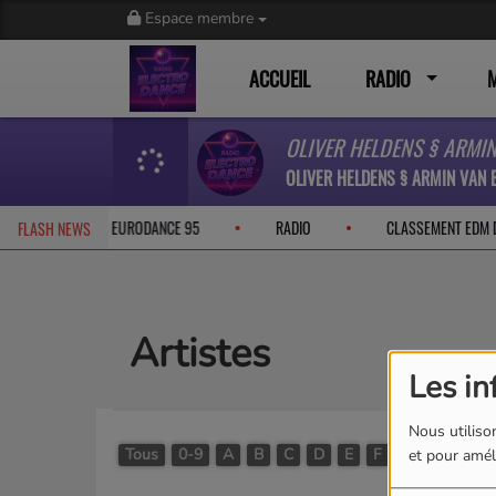
Espace membre
ACCUEIL
RADIO
OLIVER HELDENS § ARMIN VAN 
ACEBOOK
EURODANCE 95
RADIO
CLASSEMENT EDM
FLASH NEWS
Artistes
Les in
Nous utilison
Tous
0-9
A
B
C
D
E
F
G
H
I
J
et pour améli