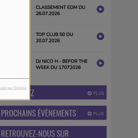
CLASSEMENT EDM DU
26.07.2026
TOP CLUB 50 DU
20.07.2026
DJ NICO H - BEFOR THE
WEEK DU 17072026
ulsé par Orejime
PARTICIPEZ
PLUS
PROCHAINS ÉVÈNEMENTS
PLUS
RETROUVEZ-NOUS SUR