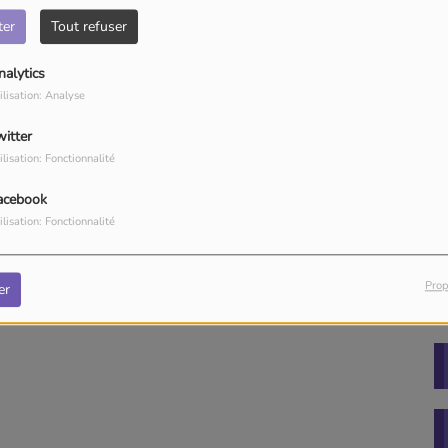
ter
Tout refuser
nalytics
ilisation: Analyse
witter
ilisation: Fonctionnalité
acebook
ilisation: Fonctionnalité
Prop
er