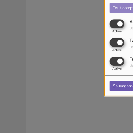
Tout accep
A
Ut
Activé
T
Ut
Activé
F
Ut
Activé
Sauvegard