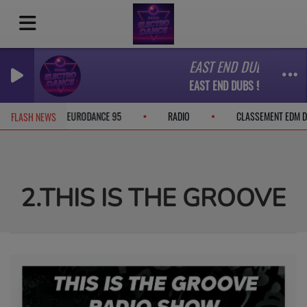
EAST END DUBS § JAZZY
EAST END DUBS § JAZZY - O
CEBOOK
EURODANCE 95
RADIO
CLASSEMENT EDM 
FLASH NEWS
2.THIS IS THE GROOVE