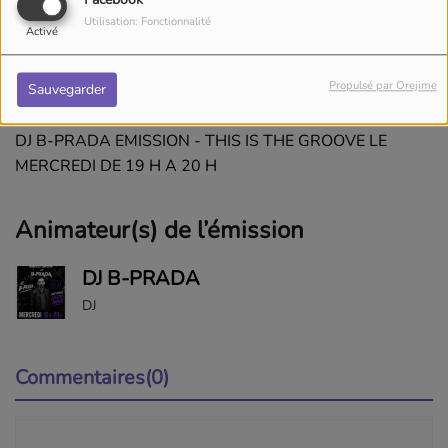
Facebook
Utilisation: Fonctionnalité
Activé
MERCREDI, DE 19:00 À 20:00
Propulsé par Orejime
Sauvegarder
DJ B-PRADA EMISSION - THIS IS THE GROOVE LE
MERCREDI DE 19 H A 20 H
Animateur(s) de l’émission
DJ B-PRADA
DJ
Commentaires(0)