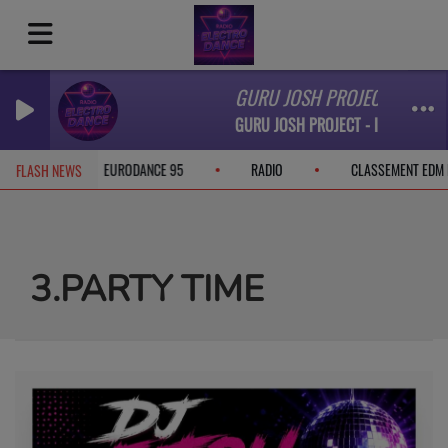
GURU JOSH PROJECT - Infinit
GURU JOSH PROJECT - Infinity 2026
ACEBOOK
EURODANCE 95
RADIO
CLASSEMENT EDM
FLASH NEWS
3.PARTY TIME