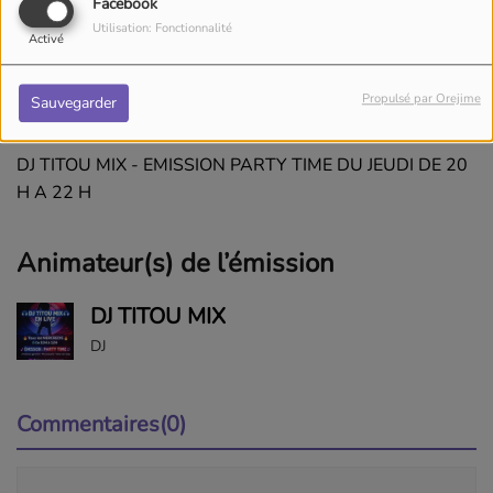
Facebook
Utilisation: Fonctionnalité
Activé
JEUDI, DE 20:00 À 22:00
Propulsé par Orejime
Sauvegarder
DJ TITOU MIX - EMISSION PARTY TIME DU JEUDI DE 20
H A 22 H
Animateur(s) de l’émission
DJ TITOU MIX
DJ
Commentaires(0)