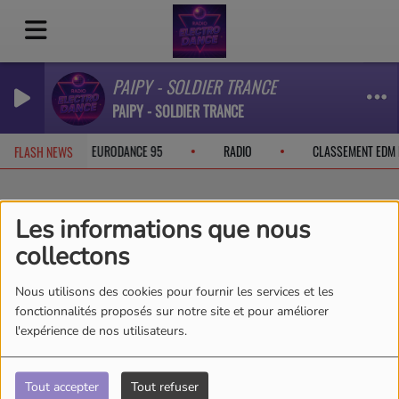
PAIPY - SOLDIER TRANCE
PAIPY - SOLDIER TRANCE
CEBOOK
EURODANCE 95
RADIO
CLASSEMENT EDM 
FLASH NEWS
Les informations que nous
MASCOTTE RADIO
collectons
ELECTRO DANCE
Nous utilisons des cookies pour fournir les services et les
fonctionnalités proposés sur notre site et pour améliorer
l'expérience de nos utilisateurs.
24 MAI 2026
Tout accepter
Tout refuser