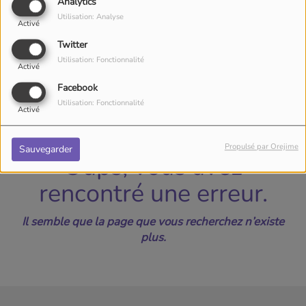
40
Analytics
Utilisation: Analyse
Activé
Twitter
Utilisation: Fonctionnalité
Activé
Facebook
Utilisation: Fonctionnalité
Activé
Propulsé par Orejime
Sauvegarder
Oups, vous avez
rencontré une erreur.
Il semble que la page que vous recherchez n’existe
plus.