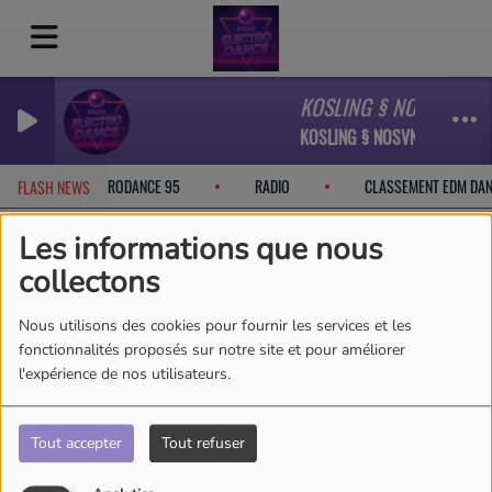
KOSLING § NOSVN - Fi
KOSLING § NOSVN - Find My 
OOK
EURODANCE 95
RADIO
CLASSEMENT EDM DAN
FLASH NEWS
Les informations que nous
collectons
Nous utilisons des cookies pour fournir les services et les
fonctionnalités proposés sur notre site et pour améliorer
l'expérience de nos utilisateurs.
Tout accepter
Tout refuser