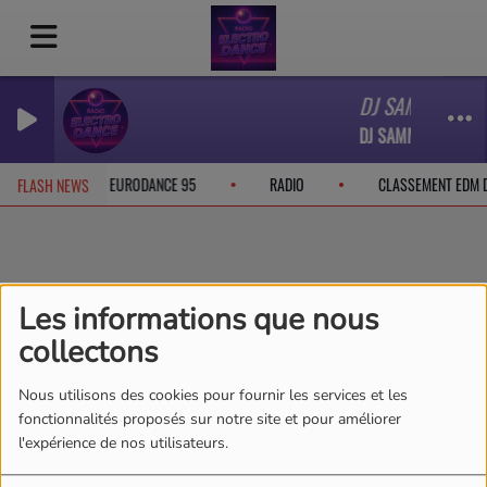
DJ SAMMY § CHRI
DJ SAMMY § CHRIS D
CEBOOK
EURODANCE 95
RADIO
CLASSEMENT EDM 
FLASH NEWS
SCOOTER - LIVE AT
Les informations que nous
PAASPOP 2026
collectons
Nous utilisons des cookies pour fournir les services et les
fonctionnalités proposés sur notre site et pour améliorer
l'expérience de nos utilisateurs.